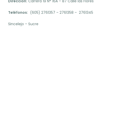
Dirección:
Carrera 19 N° 16A – 87 Calle las Flores
Teléfonos:
(605) 2761357 – 2761358 – 2761345
Sincelejo – Sucre