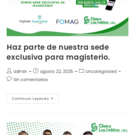
Haz parte de nuestra sede
exclusiva para magisterio.
Autor
Publicación
Categoría
admin
agosto 22, 2025
Uncategorized
de
de
de
Comentarios
Sin comentarios
la
la
la
de
entrada:
entrada:
entrada:
la
entrada:
Haz
Continuar Leyendo
Parte
De
Nuestra
Sede
Exclusiva
Para
Magisterio.