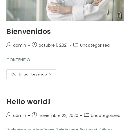
Bienvenidos
Autor
Publicación
Categoría
admin
octubre 1, 2021
Uncategorized
de
de
de
la
la
la
CONTENIDO
entrada:
entrada:
entrada:
Bienvenidos
Continuar Leyendo
Hello world!
Autor
Publicación
Categoría
admin
noviembre 22, 2020
Uncategorized
de
de
de
la
la
la