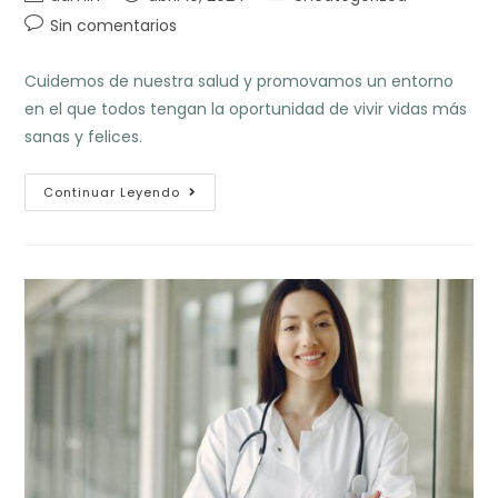
de
de
de
Comentarios
Sin comentarios
la
la
la
de
entrada:
entrada:
entrada:
la
Cuidemos de nuestra salud y promovamos un entorno
entrada:
en el que todos tengan la oportunidad de vivir vidas más
sanas y felices.
Mes
Continuar Leyendo
De
La
Salud