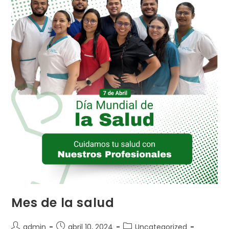
Mes de la salud
Autor
Publicación
Categoría
admin
abril 10, 2024
Uncategorized