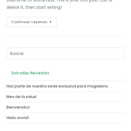
Welcome to WordPress. This is your first post. Edit or
entrada:
entrada:
entrada:
delete it, then start writing!
Hello
Continuar Leyendo
World!
Buscar
en
esta
web
Entradas Recientes
Haz parte de nuestra sede exclusiva para magisterio.
Mes de la salud
Bienvenidos
Hello world!