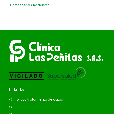
Comentarios Recientes
Links
Se
Política tratamiento de datos
abre
Se
en
abre
Se