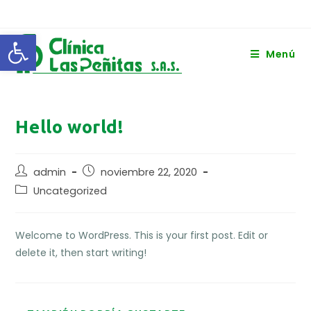
Saltar
al
Abrir barra de herramientas
contenido
Menú
Hello world!
Autor
Publicación
admin
noviembre 22, 2020
de
de
Categoría
Uncategorized
la
la
de
entrada:
entrada:
la
entrada:
Welcome to WordPress. This is your first post. Edit or
delete it, then start writing!